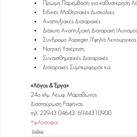
Πρώιμη Παρέμβαση για καθυστέρηση Λό
Ειδικές Μαθησιακές Δυσκολίες  
Αναπτυξιακές Διαταραχές  
Διάχυτη Αναπτυξιακή Διαταραχή (Αυτισμός
Σύνδρομο Aspeger (Υψηλά Λειτουργικός 
Νοητική Υστέρηση  
Συναισθηματικές Διαταραχές  
Διαταραχές Συμπεριφοράς κ.α. 
«Λόγος & Έργα»
24ο χλμ. Λεωφ. Μαραθώνος
Διασταύρωση Ραφήνας,
τηλ. 22943 04643, 6944310900
#φιλοσοφία
Άρθρα