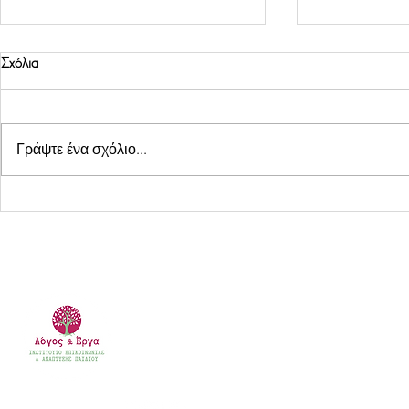
Σχόλια
Γράψτε ένα σχόλιο...
Μαθαίνω να φυσάω τη μύτη μου
"Έχω Δυσλεξία
βιβλίο τέτοιες
Λόγος & Έργα
Ινστιτούτο Επικοινωνίας & Ανάπτυξης Παιδιού ΙΚΕ
24ο χλμ. Λεωφ. Μαραθώνος, Διασταύρωση Ραφήνα
Τηλέφωνα: 2294304643 - 6944310900
Email:
contact@logos-erga.gr