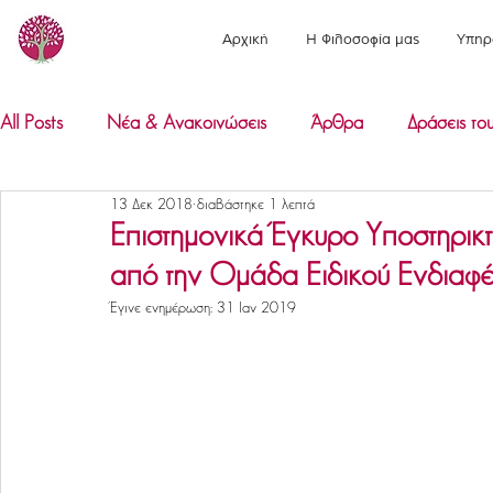
Αρχική
Η Φιλοσοφία μας
Υπηρ
All Posts
Νέα & Ανακοινώσεις
Άρθρα
Δράσεις του
13 Δεκ 2018
διαβάστηκε 1 λεπτά
Επιστημονικά Έγκυρο Υποστηρικτ
από την Ομάδα Ειδικού Ενδιαφ
Έγινε ενημέρωση:
31 Ιαν 2019