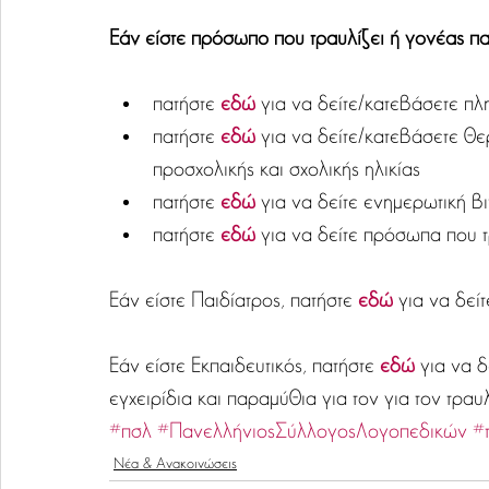
Εάν είστε πρόσωπο που τραυλίζει ή γονέας πα
πατήστε 
εδώ 
για να δείτε/κατεβάσετε πλ
πατήστε 
εδώ 
για να δείτε/κατεβάσετε θερ
προσχολικής και σχολικής ηλικίας  
πατήστε 
εδώ 
για να δείτε ενημερωτική β
πατήστε 
εδώ 
για να δείτε πρόσωπα που τ
Εάν είστε Παιδίατρος, πατήστε 
εδώ 
για να δεί
Εάν είστε Εκπαιδευτικός, πατήστε 
εδώ 
για να δ
εγχειρίδια και παραμύθια για τον για τον τραυ
#πσλ
#ΠανελλήνιοςΣύλλογοςΛογοπεδικών
#
Νέα & Ανακοινώσεις